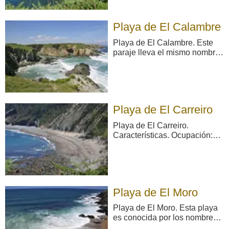
Aparcamiento: No.
Socorrismo: No. Material:
Playa de El Calambre
Cantos rodados. Color:
Oscuro. Forma: Concha.
Playa de El Calambre. Este
Desembocadura fluvial ...
paraje lleva el mismo nombre
que la localidad más cercana.
Se puede acceder por tanto
desde la misma, tomando
como referencia en el
horizonte el único y solitario
Playa de El Carreiro
árbol que podamos ver hacia
el norte —s ...
Playa de El Carreiro.
Características. Ocupación:
Baja. Longitud aproximada:
100 m Accesos: A pie.
Servicios: Aparcamiento: No.
Socorrismo: No. Material:
cantos rodados y pedrero.
Playa de El Moro
Color: Color claro. Forma:
Semiconcha. Desembocadura
Playa de El Moro. Esta playa
fluvial ...
es conocida por los nombres
de Playa Peñafurada o Playa