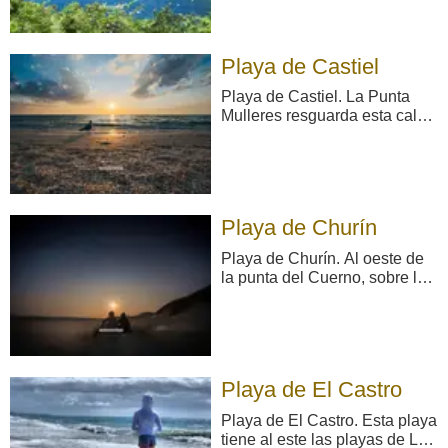
Normalmente el nivel de
ocupación de la playa
carretón es bajo. Playa
Playa de Castiel
aislada cuya composición es
de bolos. Playa ais ...
Playa de Castiel. La Punta
Mulleres resguarda esta cala
de difícil y peligroso acceso,
alcanzable desde la playa de
Salinas por un poco holgado y
accidentado camino.
Características generales:
Playa de Churín
Longitud playa: 50 metros
Anchura media: 37 met ...
Playa de Churín. Al oeste de
la punta del Cuerno, sobre la
que se emplaza la ermita de
La Regalina de Cadavedo, se
halla la playa de Churín, con
apariencia de media luna y
utilización limitada
Playa de El Castro
prácticamente a los
pescadores por sus com ...
Playa de El Castro. Esta playa
tiene al este las playas de La