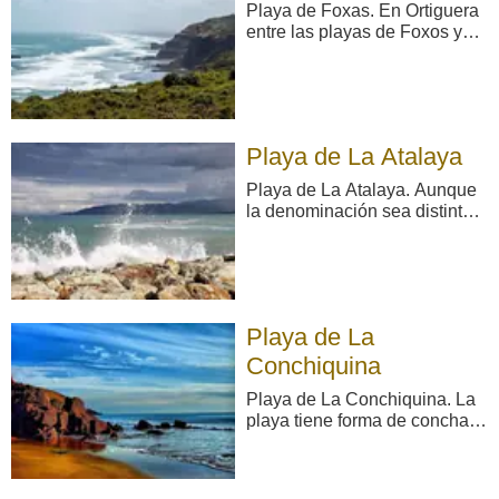
Playa de Foxas. En Ortiguera
entre las playas de Foxos y
Arnielles y muy cerca de un
Área para Autocaravanas. ...
Playa de La Atalaya
Playa de La Atalaya. Aunque
la denominación sea distinta,
se trata de una única playa,
de alto valor geomorfológico,
a la que los islotes de El Paso
dividen en dos: a la mitad
oriental se la conoce como La
Playa de La
Atalaya, y a la occidental co ...
Conchiquina
Playa de La Conchiquina. La
playa tiene forma de concha,
una longitud de unos 100 m y
una anchura media de unos
20 m. Sus accesos son muy