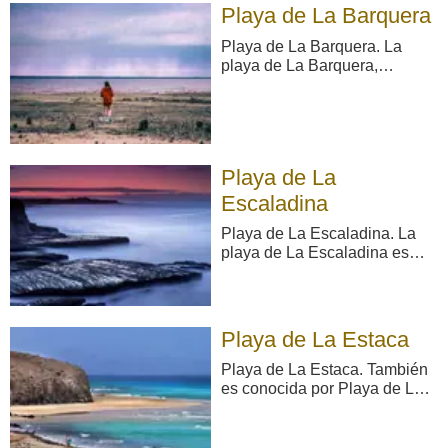
difíciles teniendo que
Playa de La Barquera
deslizarse por los acantilados,
bastante verticales. Para
Playa de La Barquera. La
acceder a esta playa hay q ...
playa de La Barquera,
particularmente bella y
sosegada, es un alargado
pedregal comprendido entre
las playas de El Riego y L
´Airín, con islotes tan
Playa de La
importantes en su ensenada
como El Fisón, Percebera y
Escaladina
Las Cago ...
Playa de La Escaladina. La
playa de La Escaladina es
accesible desde la población
de Barcia, donde se debe
tomar un camino que da
comienzo en la parte trasera
Playa de La Estaca
del apeadero de FEVE
(Ferrocarriles de Vía
Playa de La Estaca. También
Estrecha). Sus visitantes más
es conocida por Playa de La
asi ...
Estaca o Playa Perceberos. El
pueblo de San Cristóbal está
a un paso de la poco ancha