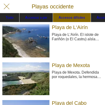
Playas occidente
Todo
Accesos a pie
Accesos difíciles
Acce
Playa de L‘Airín
Playa de L‘Airín. El islote de
Fariñón (o El Castru) aísla
esta vasta playa de L´Airín —
básicamente cuarcítica— de
la cala Salencia, que viene a
continuación. En los días de
invierno, con las & ...
Playa de Mexota
Playa de Mexota. Defendida
por roquedales, la hermosa
ensenada de Mixota, de
carácter fundamentalmente
nudista, enlaza en bajamar
con la contigua playa de
Serantes. Playa muy tranquila
Playa del Cabo
y poco concurrida. Se accede