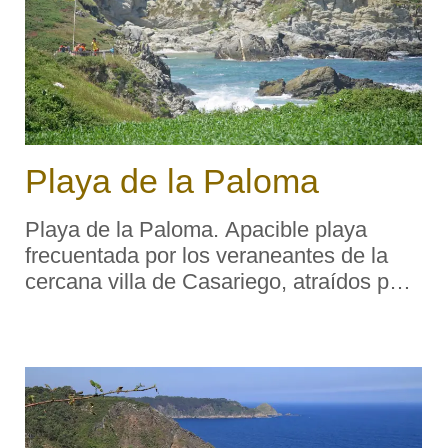
Playa de la Paloma
Playa de la Paloma. Apacible playa
frecuentada por los veraneantes de la
cercana villa de Casariego, atraídos por
la tranquilidad que ofrece respecto a las
urbanas. Complementa su encanto con
las singulares formas de sus islotes. En
marea baja s ...