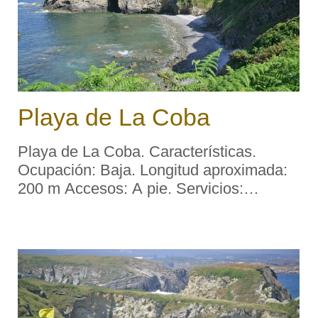
Playa de La Coba
Playa de La Coba. Características.
Ocupación: Baja. Longitud aproximada:
200 m Accesos: A pie. Servicios:
Aparcamiento: No. Socorrismo: No.
Material: Cantos rodados. Color: Oscuro.
Forma: Concha. Desembocadura fluvial:
Arroyo. Entorno: Rura ...