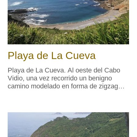
Playa de La Cueva
Playa de La Cueva. Al oeste del Cabo
Vidio, una vez recorrido un benigno
camino modelado en forma de zigzag
sobre el acantilado —de marcada cuesta
— que la guarece, se extiende la playa
de La Cueva, que viene a ser
prácticamente una p ...