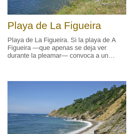
Playa de La Figueira
Playa de La Figueira. Si la playa de A
Figueira —que apenas se deja ver
durante la pleamar— convoca a un
número algo más elevado de gente que
las anteriores, cabe pensar en atribuirlo
a su cómodo acceso desde la aldea de
Me ...