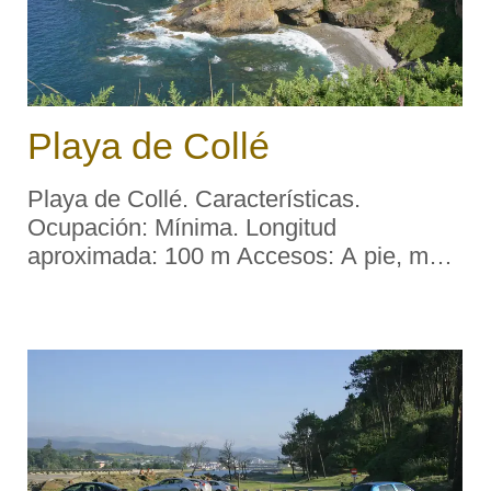
Playa de Collé
Playa de Collé. Características.
Ocupación: Mínima. Longitud
aproximada: 100 m Accesos: A pie, muy
dificultosos. Servicios: Aparcamiento:
No. Socorrismo: No. Material: Cantos
rodados. Color: Oscuro. Forma: Concha.
Desembocadura fluvial ...