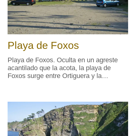
Playa de Foxos
Playa de Foxos. Oculta en un agreste
acantilado que la acota, la playa de
Foxos surge entre Ortiguera y la
desembocadura del Navia.
Características generales: Longitud
playa: 220 metros Anchura media: 20
metros Grado ocupación: Bajo Grado u
...