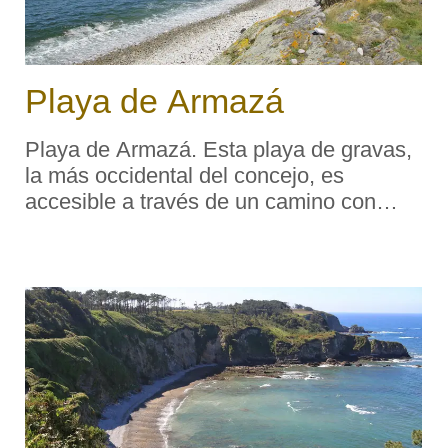
Playa de Armazá
Playa de Armazá. Esta playa de gravas,
la más occidental del concejo, es
accesible a través de un camino con
origen en el pueblo de Cartavio, hasta
donde se puede llegar en vehículo para
luego proseguir a pie. Su atractivo puede
encont ...