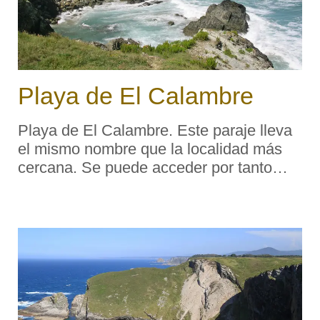
Playa de El Calambre
Playa de El Calambre. Este paraje lleva
el mismo nombre que la localidad más
cercana. Se puede acceder por tanto
desde la misma, tomando como
referencia en el horizonte el único y
solitario árbol que podamos ver hacia el
norte —s ...