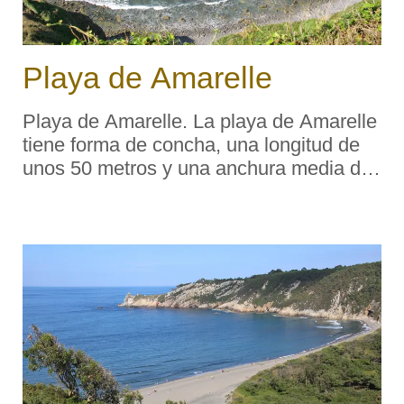
Playa de Amarelle
Playa de Amarelle. La playa de Amarelle
tiene forma de concha, una longitud de
unos 50 metros y una anchura media de
unos 15-20 metros y las arenas son
grises de grano medio y tiene muy poca
asistencia. Su entorno es rural y con un
bajo grado de urba ...