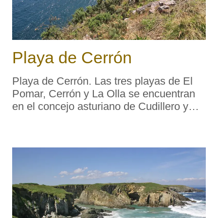
Playa de Cerrón
Playa de Cerrón. Las tres playas de El
Pomar, Cerrón y La Olla se encuentran
en el concejo asturiano de Cudillero y
pertenecen a la localidad de El Rellayo.
Sus formas son casi idénticas, en forma
de concha, y son tres pedreros. Se
encuentr ...