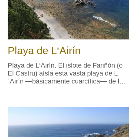
Playa de L‘Airín
Playa de L‘Airín. El islote de Fariñón (o
El Castru) aísla esta vasta playa de L
´Airín —básicamente cuarcítica— de la
cala Salencia, que viene a continuación.
En los días de invierno, con las & ...