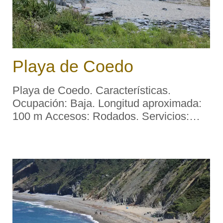
Playa de Coedo
Playa de Coedo. Características.
Ocupación: Baja. Longitud aproximada:
100 m Accesos: Rodados. Servicios:
Aparcamiento: Sí. Socorrismo: No.
Material: Arena gruesa. Color: Oscuro.
Forma: Ensenada. Desembocadura
fluvial: Arroyo. Entorno: ..