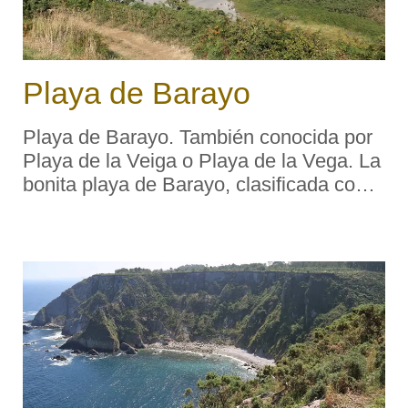
Playa de Barayo
Playa de Barayo. También conocida por
Playa de la Veiga o Playa de la Vega. La
bonita playa de Barayo, clasificada como
Reserva Natural Parcial, está dotada de
un abundante surtido de dunas y
marismas —albergue de una
diversificada av ...