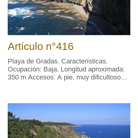
Artículo n°416
Playa de Gradas. Características.
Ocupación: Baja. Longitud aproximada:
350 m Accesos: A pie, muy dificultosos.
Servicios: Aparcamiento: No.
Socorrismo: No. Material: Cantos
rodados y pedrero aglutinado. Color:
Oscuro. Forma: Concha. Desemb ...