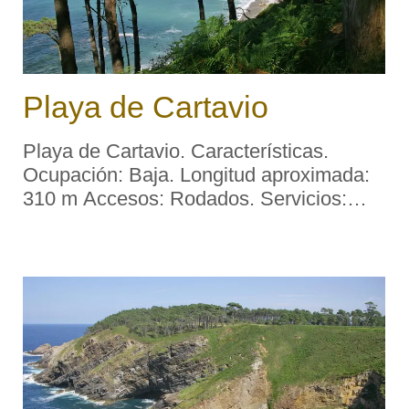
Playa de Cartavio
Playa de Cartavio. Características.
Ocupación: Baja. Longitud aproximada:
310 m Accesos: Rodados. Servicios:
Aparcamiento: No. Socorrismo: Sí.
Material: Cantos y arena. Color: Oscuro.
Forma: Concha. Desembocadura fluvial:
Arroyos. Ento ...