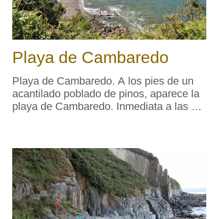
Playa de Cambaredo
Playa de Cambaredo. A los pies de un
acantilado poblado de pinos, aparece la
playa de Cambaredo. Inmediata a las de
Riboira y Castello participa de parecidas
condiciones: escasamente concurridas,
alargadas, angostas y de estimable valor
natural. Cara ...