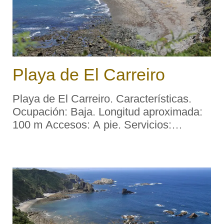
Playa de El Carreiro
Playa de El Carreiro. Características.
Ocupación: Baja. Longitud aproximada:
100 m Accesos: A pie. Servicios:
Aparcamiento: No. Socorrismo: No.
Material: cantos rodados y pedrero.
Color: Color claro. Forma: Semiconcha.
Desembocadura fluvial ...