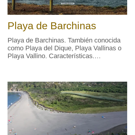
Playa de Barchinas
Playa de Barchinas. También conocida
como Playa del Dique, Playa Vallinas o
Playa Vallino. Características.
Ocupación: Baja. Longitud aproximada:
200 m Accesos: A pie, muy dificultosos.
Servicios: Aparcamiento: No.
Socorrismo: No. Mate ...