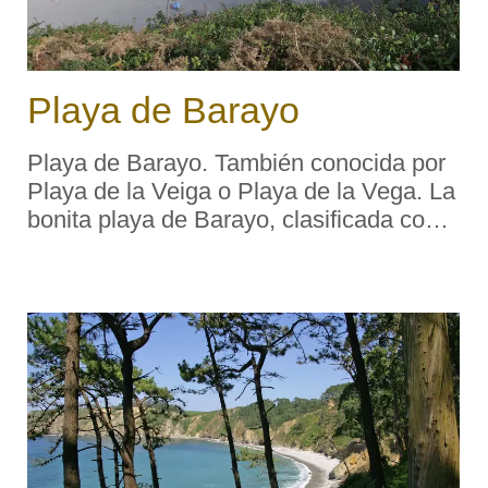
Playa de Barayo
Playa de Barayo. También conocida por
Playa de la Veiga o Playa de la Vega. La
bonita playa de Barayo, clasificada como
Reserva Natural Parcial, está dotada de
un abundante surtido de dunas y
marismas —albergue de una
diversificada av ...