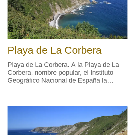
Playa de La Corbera
Playa de La Corbera. A la Playa de La
Corbera, nombre popular, el Instituto
Geográfico Nacional de España la
denomina Playa de la Concha del Treizal
nombre derivado del saliente costero
Punta del Treizal que está entre la playa
y el pu ...