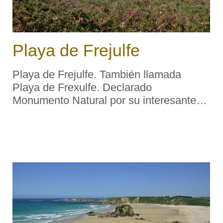
Playa de Frejulfe
Playa de Frejulfe. También llamada
Playa de Frexulfe. Declarado
Monumento Natural por su interesante
vegetación dunar y ecosistema, el
amplio arenal de Frejulfe, con extenso
campo de dunas, está próximo al pueblo
del mismo nombre, ...