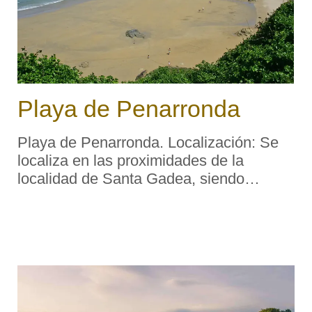
Playa de Penarronda
Playa de Penarronda. Localización: Se
localiza en las proximidades de la
localidad de Santa Gadea, siendo
compartida por los concejos de
Castropol y Tapia de Casariego. Acceso:
Santa Gadea (concejo de Tapia) se
comunica con la carretera TC-3, un ...