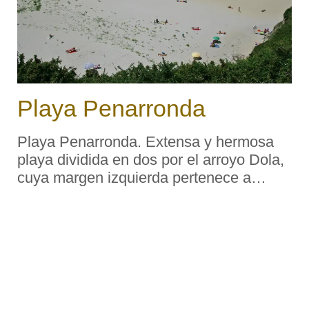
Playa Penarronda
Playa Penarronda. Extensa y hermosa
playa dividida en dos por el arroyo Dola,
cuya margen izquierda pertenece a
Castropol y la derecha a Tapia de
Casariego. Tiene un amplio arenal con
una roca en el centro que le da nombre a
la playa. Los aficionados ...