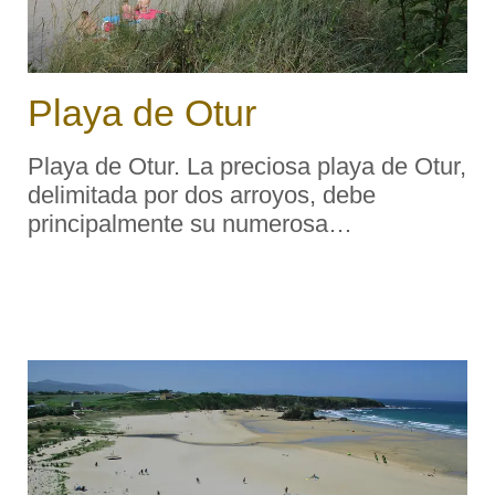
Playa de Otur
Playa de Otur. La preciosa playa de Otur,
delimitada por dos arroyos, debe
principalmente su numerosa
concurrencia a la cercanía de la animada
villa de Luarca y a la facilidad para llegar
a ella. Galardonada con la bandera azul
de la Unión ...