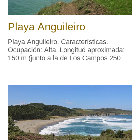
Playa Anguileiro
Playa Anguileiro. Características.
Ocupación: Alta. Longitud aproximada:
150 m (junto a la de Los Campos 250 m)
Accesos: Rodados. Servicios:
Aparcamiento: Sí. Socorrismo: No.
Señalizada con banderas. Material:
Arena fina. Color: T ...