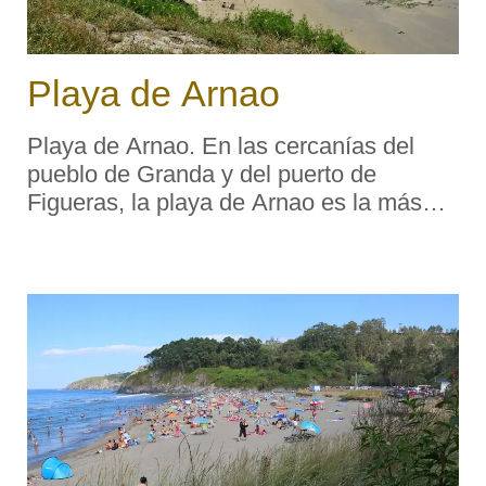
Playa de Arnao
Playa de Arnao. En las cercanías del
pueblo de Granda y del puerto de
Figueras, la playa de Arnao es la más
occidental de la costa asturiana. Su
emplazamiento en la ensenada del
mismo nombre, en la margen derecha de
la ría del Eo ̵ ...