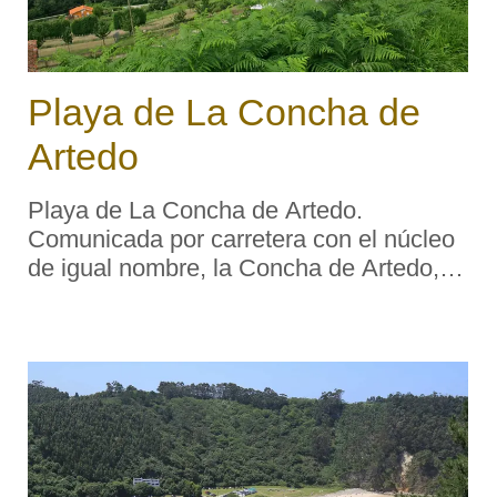
Playa de La Concha de
Artedo
Playa de La Concha de Artedo.
Comunicada por carretera con el núcleo
de igual nombre, la Concha de Artedo,
próxima a Lamuño, reúne unas
excelentes condiciones que la convierten
en la puntera del concejo: belleza,
espaciosidad, ser ...