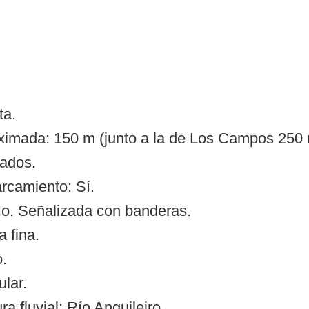
ta.
ximada: 150 m (junto a la de Los Campos 250
ados.
arcamiento: Sí.
o. Señalizada con banderas.
a fina.
o.
ular.
 fluvial: Río Anguileiro.