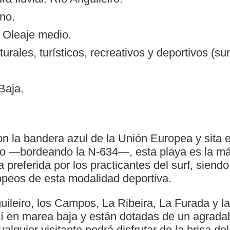
no.
: Oleaje medio.
turales, turísticos, recreativos y deportivos (su
Baja.
la bandera azul de la Unión Europea y sita en
go —bordeando la N-634—, esta playa es la má
la preferida por los practicantes del surf, siend
peos de esta modalidad deportiva.
ileiro, los Campos, La Ribeira, La Furada y la
í en marea baja y están dotadas de un agradab
alquier visitante podrá disfrutar de la brisa de