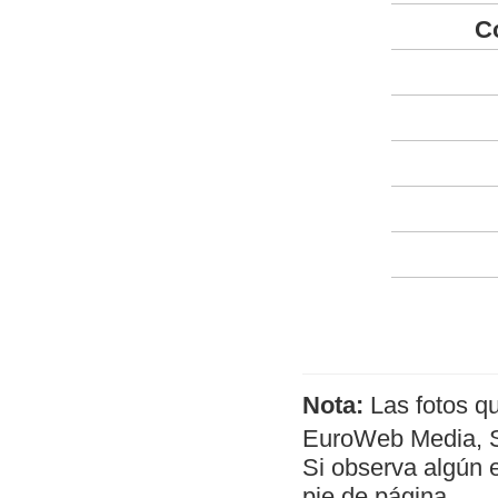
C
Nota:
Las fotos q
EuroWeb Media, SL
Si observa algún 
pie de página.