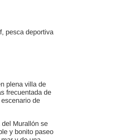
rf, pesca deportiva
 plena villa de
s frecuentada de
o escenario de
 del Murallón se
le y bonito paseo
l mar y de una