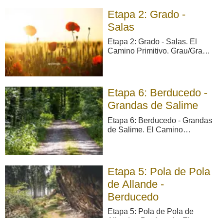
longitud total de 19,73 km. La
Etapa 2: Grado -
distribución de los mismos en
cuanto a la ti ...
Salas
Etapa 2: Grado - Salas. El
Camino Primitivo. Grau/Grado
- Salas: 21,9 km. Esta etapa
del Camino Primitivo discurre
entre las capitales de los
concejos de Grado y Salas,
Etapa 6: Berducedo -
los dos municipios por los que
Grandas de Salime
se circula durante los 22,51
km que comprende el r ...
Etapa 6: Berducedo - Grandas
de Salime. El Camino
Primitivo. Berducedo -
Grandas de Salime: 20,8 km.
Etapa de 20,08 km que
discurre por los concejos de
Etapa 5: Pola de Pola
Allande, Grandas de Salime y,
de Allande -
durante unos pocos metros,
por Pesoz. La mitad del
Berducedo
recorrido se real ...
Etapa 5: Pola de Pola de