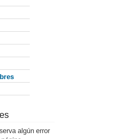
Abres
res
serva algún error