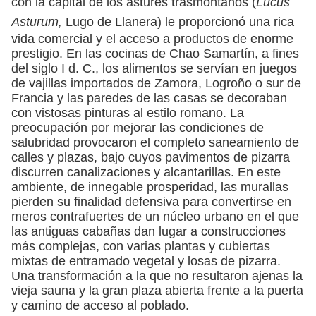
con la capital de los astures trasmontanos (
Lucus
Asturum,
Lugo de Llanera) le proporcionó una rica
vida comercial y el acceso a productos de enorme
prestigio. En las cocinas de Chao Samartín, a fines
del siglo I d. C., los alimentos se servían en juegos
de vajillas importados de Zamora, Logroño o sur de
Francia y las paredes de las casas se decoraban
con vistosas pinturas al estilo romano. La
preocupación por mejorar las condiciones de
salubridad provocaron el completo saneamiento de
calles y plazas, bajo cuyos pavimentos de pizarra
discurren canalizaciones y alcantarillas. En este
ambiente, de innegable prosperidad, las murallas
pierden su finalidad defensiva para convertirse en
meros contrafuertes de un núcleo urbano en el que
las antiguas cabañas dan lugar a construcciones
más complejas, con varias plantas y cubiertas
mixtas de entramado vegetal y losas de pizarra.
Una transformación a la que no resultaron ajenas la
vieja sauna y la gran plaza abierta frente a la puerta
y camino de acceso al poblado.