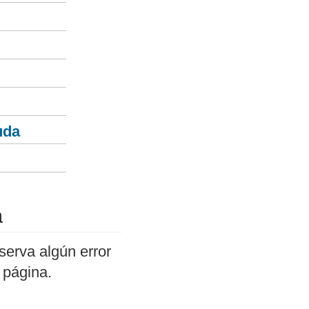
uda
a
serva algún error
 página.