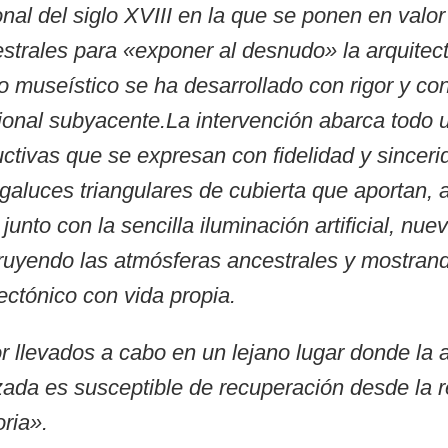
ional del siglo XVIII en la que se ponen en valo
strales para «exponer al desnudo» la arquitec
o museístico se ha desarrollado con rigor y co
cional subyacente.
La intervención abarca todo
ctivas que se expresan con fidelidad y sinceri
agaluces triangulares de cubierta que aportan,
junto con la sencilla iluminación artificial, nue
struyendo las atmósferas ancestrales y mostran
ectónico con vida propia.
r llevados a cabo en un lejano lugar donde la a
izada es susceptible de recuperación desde la re
oria».