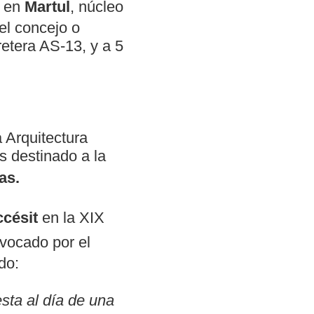
o en
Martul
, núcleo
del concejo o
etera AS-13, y a 5
a Arquitectura
 destinado a la
as.
ccésit
en la
XIX
vocado por el
do:
sta al día de una