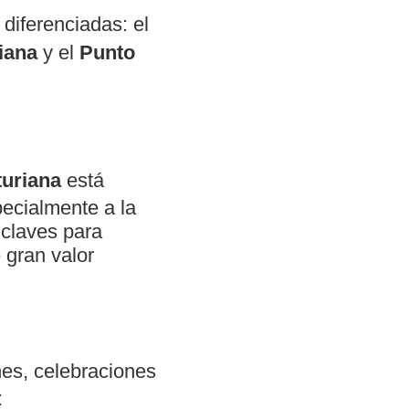
diferenciadas: el
riana
y el
Punto
sturiana
está
pecialmente a la
 claves para
 gran valor
nes, celebraciones
: