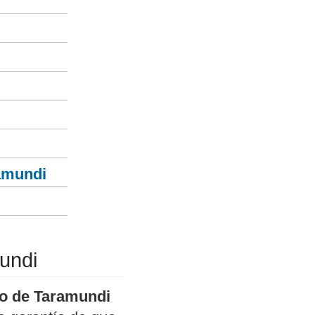
ramundi
undi
po de Taramundi