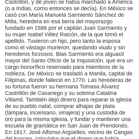
Castrillón, y de joven se había marchado a América
(o a Indias, como entonces se decía). En México se
casó con María Manuela Sarmiento Sánchez de
Milla, heredera en esa tierra del mayorazgo
fundado en 1586 por el capitán Juan Sarmiento y
su mujer Isabel Vélez Raicón, de la que tomó el
apellido. Tuvieron un hijo, pero tanto la esposa
como el vástago murieron, quedando viudo y sin
herederos forzosos. Blas Sarmiento era alguacil
mayor del Santo Oficio de la Inquisición, que era un
cargo honorífico reservado para miembros de la
nobleza. De México se trasladó a Manila, capital de
Filipinas, donde falleció en 1770. Las herederas de
su fortuna fueron su hermana Tomasa Álvarez
Castrillón de Casariego y su sobrina Catalina
Villamil. También dejó dinero para reparar la iglesia
de su pueblo natal, comprar alhajas de plata
(lámpara, incensario, vinajera) y una custodia de
oro para la misma iglesia, y fundar y mantener una
escuela de gramática en San Juan de Prendonés.
En 1817, José Alfonso Argüelles, vecino de Cangas
del Narcea, calculaba que el dinero que había