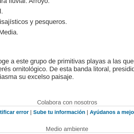
 fluvial: Arroyo.
l.
isajísticos y pesqueros.
 Media.
e a este grupo de primitivas playas a las qu
terés ornitológico. De esta banda litoral, presid
siasma su excelso paisaje.
Colabora con nosotros
ificar error
|
Sube tu información
|
Ayúdanos a mejo
Medio ambiente