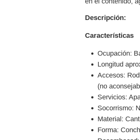
en el contenido, 
Descripción:
Características
Ocupación: Ba
Longitud apr
Accesos: Roda
(no aconsejab
Servicios: Ap
Socorrismo: N
Material: Can
Forma: Conch