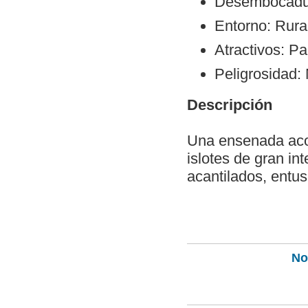
Desembocadura
Entorno: Rura
Atractivos: Pa
Peligrosidad:
Descripción
Una ensenada acog
islotes de gran in
acantilados, entu
Not