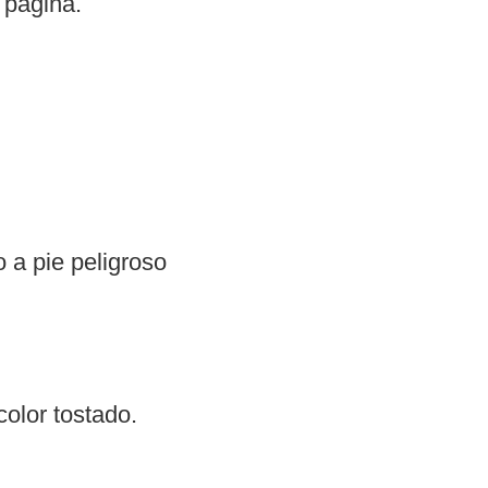
 página.
 a pie peligroso
olor tostado.