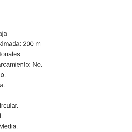
ja.
oximada: 200 m
tonales.
arcamiento: No.
o.
a.
rcular.
l.
 Media.