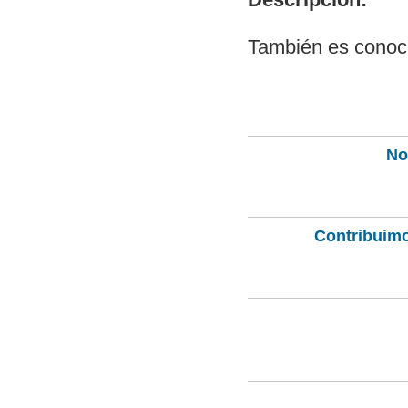
También es conoci
Not
Contribuimo