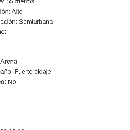
a: 55 metros
ón: Alto
zación: Semiurbana
mo:
 Arena
año: Fuerte oleaje
eo: No