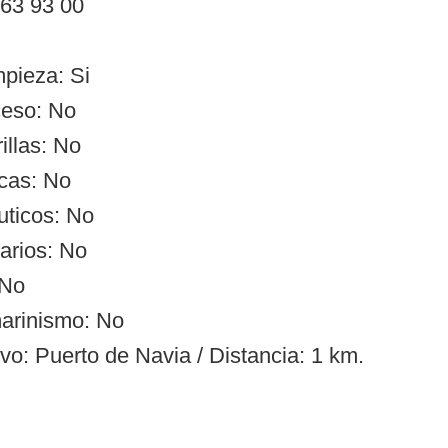
 63 93 00
mpieza: Si
ceso: No
illas: No
cas: No
uticos: No
arios: No
 No
arinismo: No
vo: Puerto de Navia / Distancia: 1 km.