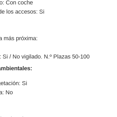
so: Con coche
de los accesos: Si
ía más próxima:
 Si / No vigilado. N.º Plazas 50-100
mbientales:
etación: Si
a: No