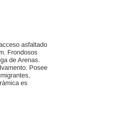
 acceso asfaltado
 m. Frondosos
ega de Arenas.
salvamento. Posee
Emigrantes,
orámica es