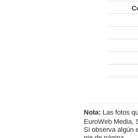
C
Nota:
Las fotos q
EuroWeb Media, SL
Si observa algún 
pie de página.