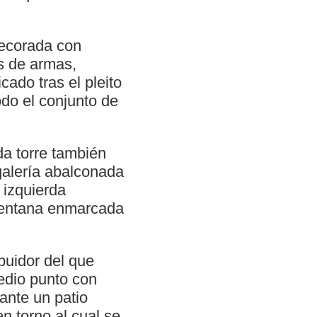
decorada con
as de armas,
ado tras el pleito
do el conjunto de
da torre también
galería abalconada
 izquierda
 ventana enmarcada
buidor del que
medio punto con
iante un patio
n torno al cual se