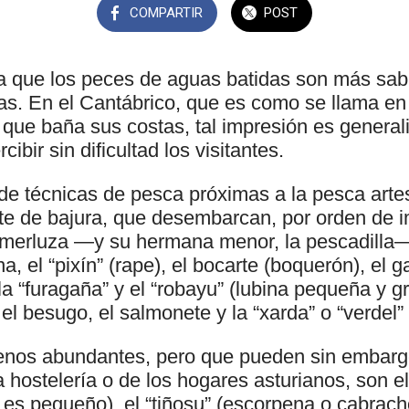
COMPARTIR
POST
da que los peces de aguas batidas son más sab
as. En el Cantábrico, que es como se llama en
o que baña sus costas, tal impresión es general
ibir sin dificultad los visitantes.
de técnicas de pesca próximas a la pesca artesa
 de bajura, que desembarcan, por orden de i
merluza —y su hermana menor, la pescadilla—, 
a, el “pixín” (rape), el bocarte (boquerón), el ga
, la “furagaña” y el “robayu” (lubina pequeña y 
el besugo, el salmonete y la “xarda” o “verdel” 
nos abundantes, pero que pueden sin embargo 
 hostelería o de los hogares asturianos, son e
 es pequeño), el “tiñosu” (escorpena o cabracho