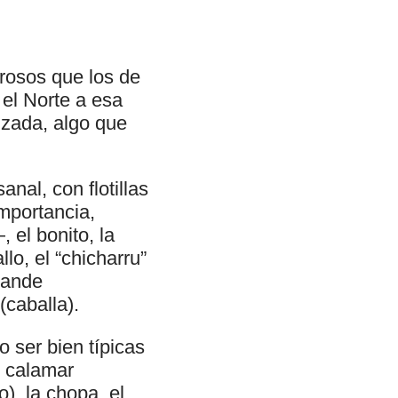
rosos que los de
 el Norte a esa
izada, algo que
nal, con flotillas
mportancia,
el bonito, la
llo, el “chicharru”
grande
(caballa).
ser bien típicas
l calamar
), la chopa, el