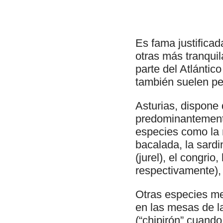
Es fama justifica
otras más tranquil
parte del Atlántic
también suelen perc
Asturias, dispone 
predominantemente
especies como la 
bacalada, la sardin
(jurel), el congrio
respectivamente), 
Otras especies me
en las mesas de la
(“chipirón” cuando