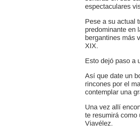
espectaculares vist
Pese a su actual 
predominante en la
bergantines más ve
XIX.
Esto dejó paso a 
Así que date un bo
rincones por el ma
contemplar una g
Una vez allí encon
te resumirá como 
Viavélez.