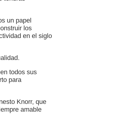
os un papel
onstruir los
tividad en el siglo
alidad.
 en todos sus
rto para
rnesto Knorr, que
 siempre amable