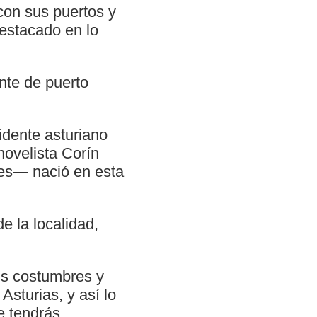
 con sus puertos y
destacado en lo
nte de puerto
cidente asturiano
novelista Corín
tes— nació en esta
e la localidad,
us costumbres y
Asturias, y así lo
e tendrás