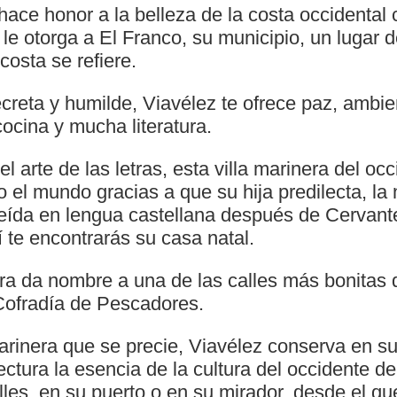
hace honor a la belleza de la costa occidental
y le otorga a El Franco, su municipio, un lugar 
costa se refiere.
creta y humilde, Viavélez te ofrece paz, ambie
ocina y mucha literatura.
l arte de las letras, esta villa marinera del oc
o el mundo gracias a que su hija predilecta, la 
eída en lengua castellana después de Cervan
í te encontrarás su casa natal.
a da nombre a una de las calles más bonitas d
Cofradía de Pescadores.
arinera que se precie, Viavélez conserva en s
ectura la esencia de la cultura del occidente de 
lles, en su puerto o en su mirador, desde el qu