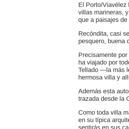
El Porto/Viavélez 
villas marineras, 
que a paisajes de 
Recóndita, casi se
pesquero, buena c
Precisamente por e
ha viajado por tod
Tellado —la más l
hermosa villa y all
Además esta autor
trazada desde la 
Como toda villa m
en su típica arquit
sentirás en sus ca